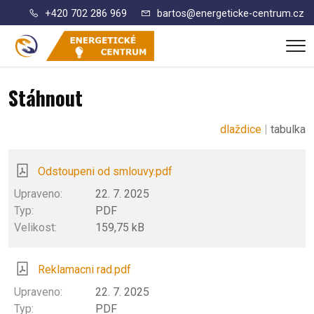
+420 702 286 969
bartos@energeticke-centrum.cz
Me
Stáhnout
dlaždice
tabulka
Odstoupeni od smlouvy.pdf
22. 7. 2025
PDF
159,75 kB
Reklamacni rad.pdf
22. 7. 2025
PDF