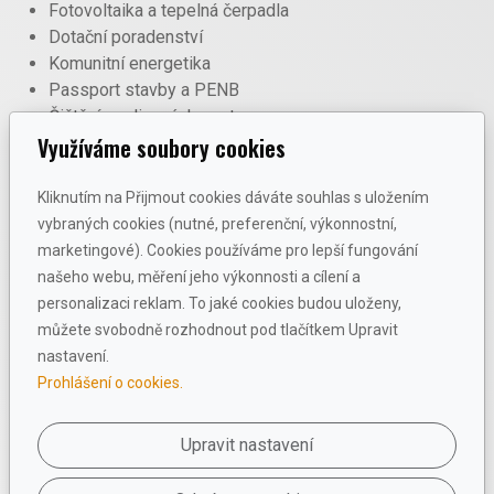
Fotovoltaika a tepelná čerpadla
Dotační poradenství
Komunitní energetika
Passport stavby a PENB
Čištění spalinových cest
Využíváme soubory cookies
Chytré řízení energie
Facebook
Kliknutím na Přijmout cookies dáváte souhlas s uložením
vybraných cookies (nutné, preferenční, výkonnostní,
Provozovatel
marketingové). Cookies používáme pro lepší fungování
našeho webu, měření jeho výkonnosti a cílení a
První vzájemná společnost s.r.o.
personalizaci reklam. To jaké cookies budou uloženy,
Litomyšlská 1536
můžete svobodně rozhodnout pod tlačítkem Upravit
560 02 Česká Třebová
nastavení.
IČO: 08378118
Prohlášení o cookies.
Dokumenty
Upravit nastavení
Odstoupení od smlouvy
Reklamační řád